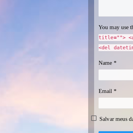
You may use t
title=""> <
<del dateti
Name
*
Email
*
Salvar meus d