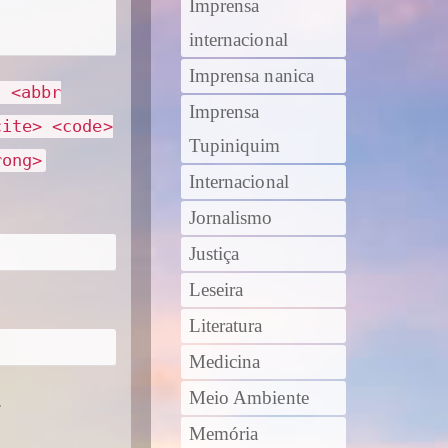
Imprensa
internacional
Imprensa nanica
> <abbr
Imprensa
cite> <code>
Tupiniquim
rong>
Internacional
Jornalismo
Justiça
Leseira
Literatura
Medicina
Meio Ambiente
.
Memória