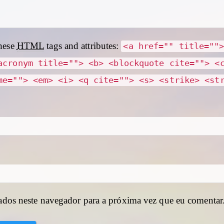
hese
HTML
tags and attributes:
<a href="" title=""
acronym title=""> <b> <blockquote cite=""> <
me=""> <em> <i> <q cite=""> <s> <strike> <st
ados neste navegador para a próxima vez que eu comentar