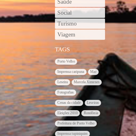
Saúde
Social
Turismo
Viagem
TAGS
Porto Velho
Imprensa caripuna
Mar
Leseira
Marcela Ximenes
Fotografias
Cenas da cidade
Leseiras
Eleições 2010
Rondônia
Prefeitura de Porto Velho
Imprensa tupiniquim