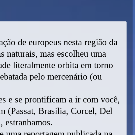
pação de europeus nesta região da
as naturais, mas escolheu uma
dade literalmente orbita em torno
rebatada pelo mercenário (ou
 e se prontificam a ir com você,
m (Passat, Brasília, Corcel, Del
, estranhamos.
 de uma reportagem publicada na