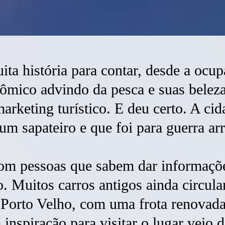
ita história para contar, desde a ocu
ômico advindo da pesca e suas belez
 marketing turístico. E deu certo. A ci
um sapateiro e que foi para guerra ar
om pessoas que sabem dar informações
o. Muitos carros antigos ainda circula
 Porto Velho, com uma frota renovada
 inspiração para visitar o lugar veio