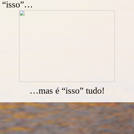
ó “isso”…
…mas é “isso” tudo!