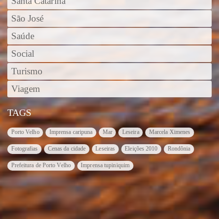
Santa Catarina
São José
Saúde
Social
Turismo
Viagem
TAGS
Porto Velho
Imprensa caripuna
Mar
Leseira
Marcela Ximenes
Fotografias
Cenas da cidade
Leseiras
Eleições 2010
Rondônia
Prefeitura de Porto Velho
Imprensa tupiniquim