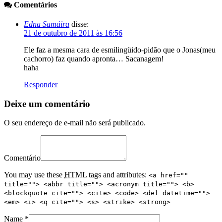
Comentários
Edna Samáira
disse:
21 de outubro de 2011 às 16:56
Ele faz a mesma cara de esmilingüido-pidão que o Jonas(meu
cachorro) faz quando apronta… Sacanagem!
haha
Responder
Deixe um comentário
O seu endereço de e-mail não será publicado.
Comentário
You may use these
HTML
tags and attributes:
<a href=""
title=""> <abbr title=""> <acronym title=""> <b>
<blockquote cite=""> <cite> <code> <del datetime="">
<em> <i> <q cite=""> <s> <strike> <strong>
Name
*