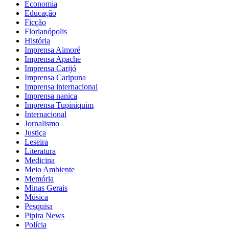
Economia
Educação
Ficção
Florianópolis
História
Imprensa Aimoré
Imprensa Apache
Imprensa Carijó
Imprensa Caripuna
Imprensa internacional
Imprensa nanica
Imprensa Tupiniquim
Internacional
Jornalismo
Justiça
Leseira
Literatura
Medicina
Meio Ambiente
Memória
Minas Gerais
Música
Pesquisa
Pipira News
Polícia