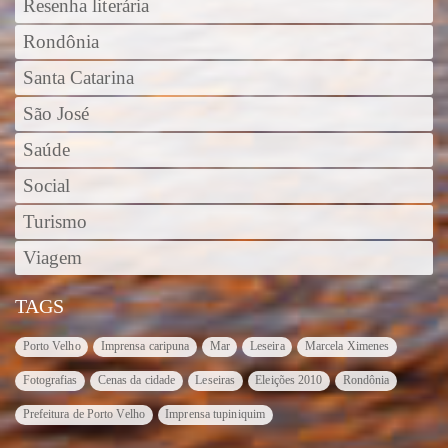
Resenha literária
Rondônia
Santa Catarina
São José
Saúde
Social
Turismo
Viagem
TAGS
Porto Velho
Imprensa caripuna
Mar
Leseira
Marcela Ximenes
Fotografias
Cenas da cidade
Leseiras
Eleições 2010
Rondônia
Prefeitura de Porto Velho
Imprensa tupiniquim