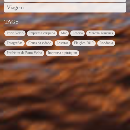
Viagem
TAGS
Porto Velho
Imprensa caripuna
Mar
Leseira
Marcela Ximenes
Fotografias
Cenas da cidade
Leseiras
Eleições 2010
Rondônia
Prefeitura de Porto Velho
Imprensa tupiniquim