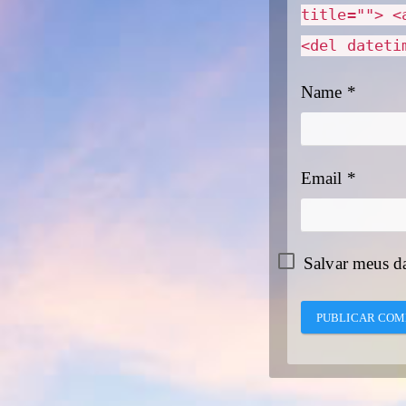
title=""> <
<del dateti
Name
*
Email
*
Salvar meus d