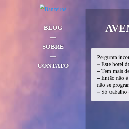
AVE
BLOG
—
SOBRE
—
Pergunta inco
– Este hotel d
CONTATO
– Tem mais de
– Então não é
não se progra
– Só trabalho