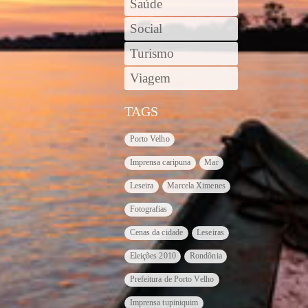
Saúde
Social
Turismo
Viagem
TAGS
Porto Velho
Imprensa caripuna
Mar
Leseira
Marcela Ximenes
Fotografias
Cenas da cidade
Leseiras
Eleições 2010
Rondônia
Prefeitura de Porto Velho
Imprensa tupiniquim