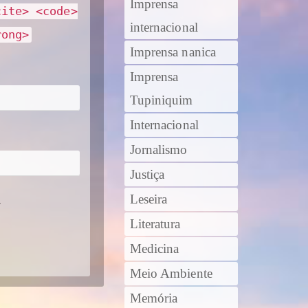
Imprensa
cite> <code>
internacional
rong>
Imprensa nanica
Imprensa
Tupiniquim
Internacional
Jornalismo
Justiça
Leseira
.
Literatura
Medicina
Meio Ambiente
Memória