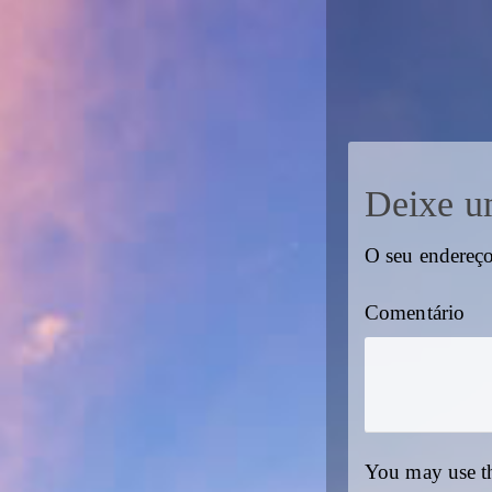
Deixe u
O seu endereço
Comentário
You may use t