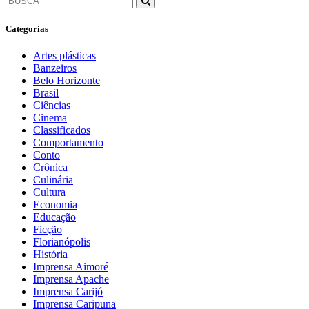
Categorias
Artes plásticas
Banzeiros
Belo Horizonte
Brasil
Ciências
Cinema
Classificados
Comportamento
Conto
Crônica
Culinária
Cultura
Economia
Educação
Ficção
Florianópolis
História
Imprensa Aimoré
Imprensa Apache
Imprensa Carijó
Imprensa Caripuna