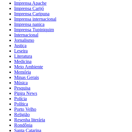
Imprensa Apache
Imprensa Carijó
Imprensa Caripuna
Imprensa internacional
Imprensa nanica
Imprensa Tupiniquim
Internacional
Jornalismo
Justiça
Leseira
Literatura
Medicina
Meio Ambiente
Memória
Minas Gerais
Música
Pesquisa
Pipira News
Polícia
Política
Porto Velho
Religião
Resenha literária
Rondônia
Santa Catarina