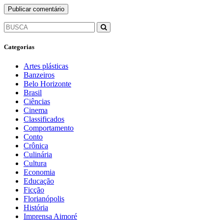
Categorias
Artes plásticas
Banzeiros
Belo Horizonte
Brasil
Ciências
Cinema
Classificados
Comportamento
Conto
Crônica
Culinária
Cultura
Economia
Educação
Ficção
Florianópolis
História
Imprensa Aimoré