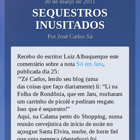
30 de março de 2011
SEQUESTROS
INUSITADOS
Por José Carlos Sá
Recebo do escritor Luiz Albuquerque este
comentário sobre a nota
Só em Jaru
,
publicada dia 25:
‘”Zé Carlos, lendo seu blog (uma
das coisas que faço diariamente) li: “Li na
Folha de Rondônia, que em Jaru, roubaram
um carrinho de picolé e pediram resgate.
Isso que é sequestro!”
Aqui, na Calama perto do Shopping, numa
reunão cervejistica de início de noite no
açougue Santa Elvira, soube, de fonte fiel
que uma perereca (dentadura) foi