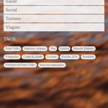
Saúde
Social
Turismo
Viagem
TAGS
Porto Velho
Imprensa caripuna
Mar
Leseira
Marcela Ximenes
Fotografias
Cenas da cidade
Leseiras
Eleições 2010
Rondônia
Prefeitura de Porto Velho
Imprensa tupiniquim