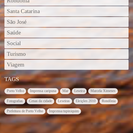
Rondônia
Santa Catarina
São José
Saúde
Social
Turismo
Viagem
TAGS
Porto Velho
Imprensa caripuna
Mar
Leseira
Marcela Ximenes
Fotografias
Cenas da cidade
Leseiras
Eleições 2010
Rondônia
Prefeitura de Porto Velho
Imprensa tupiniquim