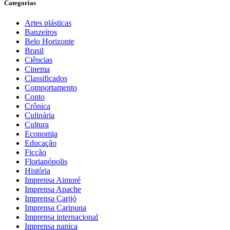
Categorias
Artes plásticas
Banzeiros
Belo Horizonte
Brasil
Ciências
Cinema
Classificados
Comportamento
Conto
Crônica
Culinária
Cultura
Economia
Educação
Ficção
Florianópolis
História
Imprensa Aimoré
Imprensa Apache
Imprensa Carijó
Imprensa Caripuna
Imprensa internacional
Imprensa nanica