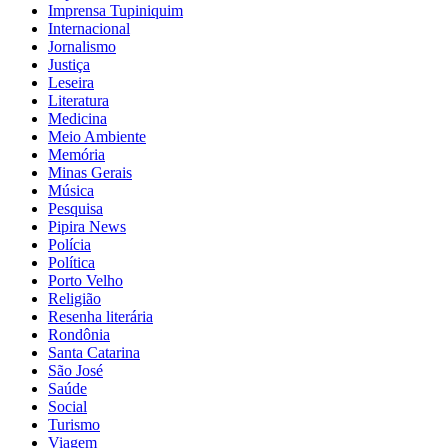
Imprensa Tupiniquim
Internacional
Jornalismo
Justiça
Leseira
Literatura
Medicina
Meio Ambiente
Memória
Minas Gerais
Música
Pesquisa
Pipira News
Polícia
Política
Porto Velho
Religião
Resenha literária
Rondônia
Santa Catarina
São José
Saúde
Social
Turismo
Viagem