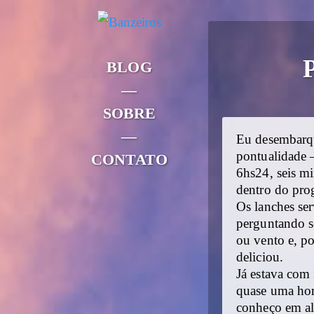
BLOG
—
SOBRE
—
Eu desembarqu
pontualidade 
CONTATO
6hs24, seis m
dentro do pro
Os lanches ser
perguntando s
ou vento e, p
deliciou.
Já estava com 
quase uma hor
conheço em al