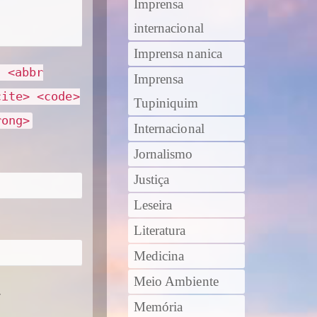
Imprensa
internacional
Imprensa nanica
> <abbr
Imprensa
cite> <code>
Tupiniquim
rong>
Internacional
Jornalismo
Justiça
Leseira
Literatura
Medicina
Meio Ambiente
.
Memória