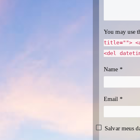
You may use t
title=""> <
<del dateti
Name
*
Email
*
Salvar meus d