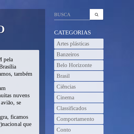
O
CATEGORIAS
Artes plásticas
Banzeiros
M pela
Belo Horizonte
rasília
olamos, também
Brasil
Ciências
ram
muitas nuvens
Cinema
avião, se
Classificados
gra, ficamos
Comportamento
)nacional que
Conto