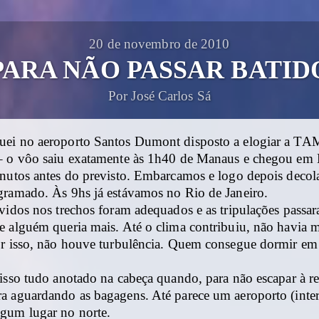
20 de novembro de 2010
PARA NÃO PASSAR BATID
Por José Carlos Sá
ei no aeroporto Santos Dumont disposto a elogiar a TA
– o vôo saiu exatamente às 1h40 de Manaus e chegou em B
inutos antes do previsto. Embarcamos e logo depois dec
gramado. Às 9hs já estávamos no Rio de Janeiro.
vidos nos trechos foram adequados e as tripulações passa
e alguém queria mais. Até o clima contribuiu, não havia 
or isso, não houve turbulência. Quem consegue dormir em 
isso tudo anotado na cabeça quando, para não escapar à re
a aguardando as bagagens. Até parece um aeroporto (inter
gum lugar no norte.