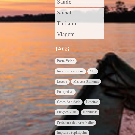
Saúde
Social
Turismo
Viagem
TAGS
Porto Velho
Imprensa caripuna
Mar
Leseira
Marcela Ximenes
Fotografias
Cenas da cidade
Leseiras
Eleições 2010
Rondônia
Prefeitura de Porto Velho
Imprensa tupiniquim