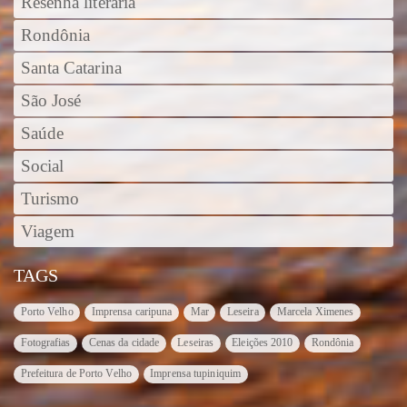
Resenha literária
Rondônia
Santa Catarina
São José
Saúde
Social
Turismo
Viagem
TAGS
Porto Velho
Imprensa caripuna
Mar
Leseira
Marcela Ximenes
Fotografias
Cenas da cidade
Leseiras
Eleições 2010
Rondônia
Prefeitura de Porto Velho
Imprensa tupiniquim