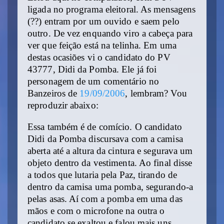
ligada no programa eleitoral. As mensagens
(??) entram por um ouvido e saem pelo
outro. De vez enquando viro a cabeça para
ver que feição está na telinha. Em uma
destas ocasiões vi o candidato do PV
43777, Didi da Pomba. Ele já foi
personagem de um comentário no
Banzeiros de
19/09/2006
, lembram? Vou
reproduzir abaixo:
Essa também é de comício. O candidato
Didi da Pomba discursava com a camisa
aberta até a altura da cintura e segurava um
objeto dentro da vestimenta. Ao final disse
a todos que lutaria pela Paz, tirando de
dentro da camisa uma pomba, segurando-a
pelas asas. Aí com a pomba em uma das
mãos e com o microfone na outra o
candidato se exaltou e falou mais uns