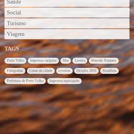
Saúde
Social
Turismo
Viagem
TAGS
Porto Velho
Imprensa caripuna
Mar
Leseira
Marcela Ximenes
Fotografias
Cenas da cidade
Leseiras
Eleições 2010
Rondônia
Prefeitura de Porto Velho
Imprensa tupiniquim