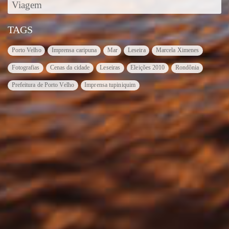
Viagem
TAGS
Porto Velho
Imprensa caripuna
Mar
Leseira
Marcela Ximenes
Fotografias
Cenas da cidade
Leseiras
Eleições 2010
Rondônia
Prefeitura de Porto Velho
Imprensa tupiniquim