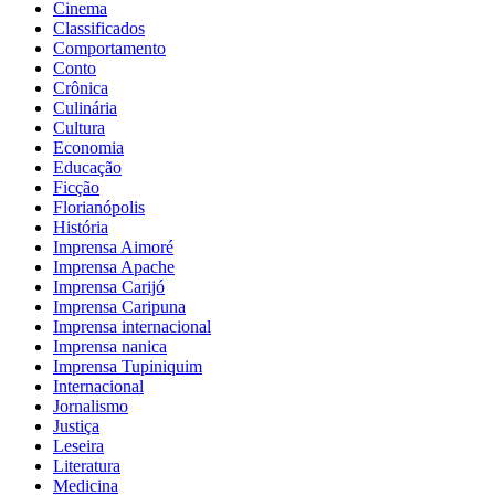
Cinema
Classificados
Comportamento
Conto
Crônica
Culinária
Cultura
Economia
Educação
Ficção
Florianópolis
História
Imprensa Aimoré
Imprensa Apache
Imprensa Carijó
Imprensa Caripuna
Imprensa internacional
Imprensa nanica
Imprensa Tupiniquim
Internacional
Jornalismo
Justiça
Leseira
Literatura
Medicina