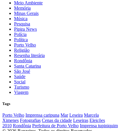
Meio Ambiente
Memória
Minas Gerais
Música
Pesquisa
Pipira News
Polícia
Política
Porto Velho
Religião
Resenha literária
Rondônia
Santa Catarina
São José
Saúde
Social
Turismo
Viagem
Tags
Porto Velho
Imprensa caripuna
Mar
Leseira
Marcela
Ximenes
Fotografias
Cenas da cidade
Leseiras
Eleições
2010
Rondônia
Prefeitura de Porto Velho
Imprensa tupiniquim
© 2026 Banzeiros. Todos os direitos Reservados.