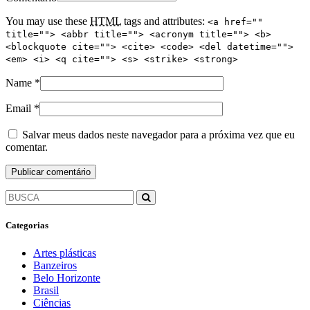
You may use these
HTML
tags and attributes:
<a href=""
title=""> <abbr title=""> <acronym title=""> <b>
<blockquote cite=""> <cite> <code> <del datetime="">
<em> <i> <q cite=""> <s> <strike> <strong>
Name
*
Email
*
Salvar meus dados neste navegador para a próxima vez que eu
comentar.
Categorias
Artes plásticas
Banzeiros
Belo Horizonte
Brasil
Ciências