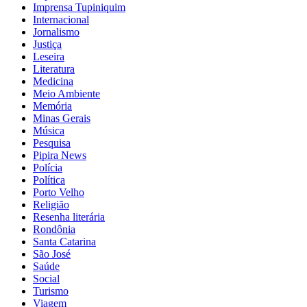
Imprensa Tupiniquim
Internacional
Jornalismo
Justiça
Leseira
Literatura
Medicina
Meio Ambiente
Memória
Minas Gerais
Música
Pesquisa
Pipira News
Polícia
Política
Porto Velho
Religião
Resenha literária
Rondônia
Santa Catarina
São José
Saúde
Social
Turismo
Viagem