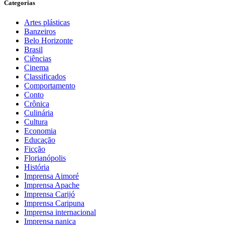
Categorias
Artes plásticas
Banzeiros
Belo Horizonte
Brasil
Ciências
Cinema
Classificados
Comportamento
Conto
Crônica
Culinária
Cultura
Economia
Educação
Ficção
Florianópolis
História
Imprensa Aimoré
Imprensa Apache
Imprensa Carijó
Imprensa Caripuna
Imprensa internacional
Imprensa nanica