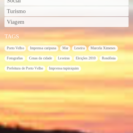
Social
Turismo
Viagem
TAGS
Porto Velho
Imprensa caripuna
Mar
Leseira
Marcela Ximenes
Fotografias
Cenas da cidade
Leseiras
Eleições 2010
Rondônia
Prefeitura de Porto Velho
Imprensa tupiniquim