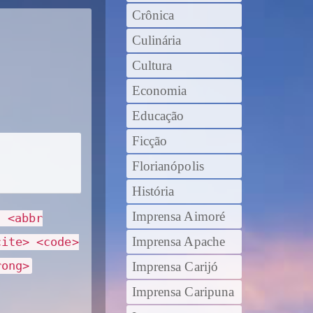
Crônica
Culinária
Cultura
Economia
Educação
Ficção
Florianópolis
História
Imprensa Aimoré
> <abbr
Imprensa Apache
cite> <code>
rong>
Imprensa Carijó
Imprensa Caripuna