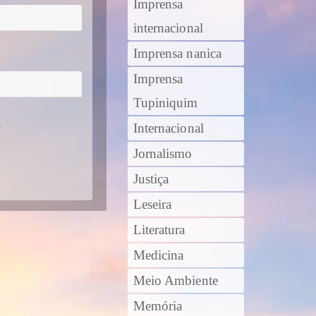
Imprensa
internacional
Imprensa nanica
Imprensa
Tupiniquim
.
Internacional
Jornalismo
Justiça
Leseira
Literatura
Medicina
Meio Ambiente
Memória