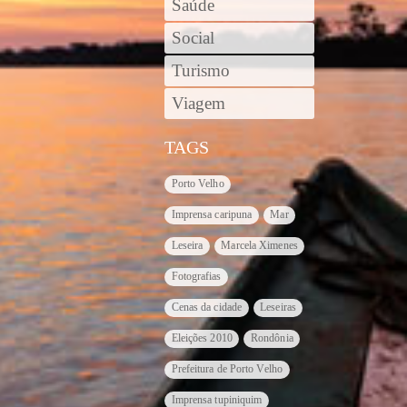
Saúde
Social
Turismo
Viagem
TAGS
Porto Velho
Imprensa caripuna
Mar
Leseira
Marcela Ximenes
Fotografias
Cenas da cidade
Leseiras
Eleições 2010
Rondônia
Prefeitura de Porto Velho
Imprensa tupiniquim