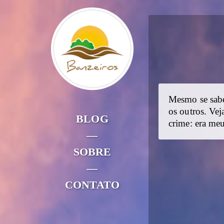
Mesmo se sabe
os outros. Ve
BLOG
crime: era me
—
SOBRE
—
CONTATO