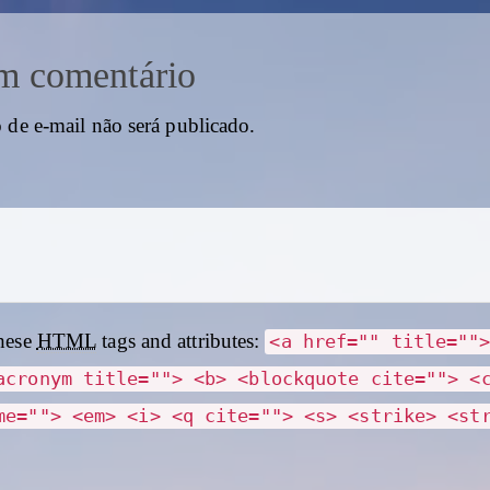
m comentário
 de e-mail não será publicado.
hese
HTML
tags and attributes:
<a href="" title=""
acronym title=""> <b> <blockquote cite=""> <
me=""> <em> <i> <q cite=""> <s> <strike> <st