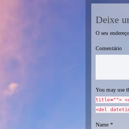
Deixe u
O seu endereço
Comentário
You may use t
title=""> <
<del dateti
Name
*