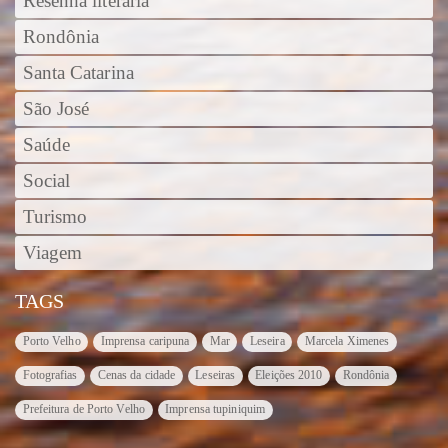
Resenha literária
Rondônia
Santa Catarina
São José
Saúde
Social
Turismo
Viagem
TAGS
Porto Velho
Imprensa caripuna
Mar
Leseira
Marcela Ximenes
Fotografias
Cenas da cidade
Leseiras
Eleições 2010
Rondônia
Prefeitura de Porto Velho
Imprensa tupiniquim