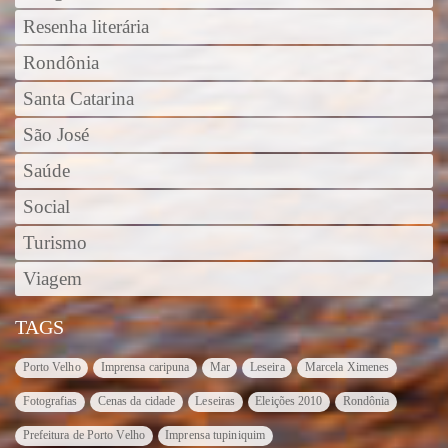
Resenha literária
Rondônia
Santa Catarina
São José
Saúde
Social
Turismo
Viagem
TAGS
Porto Velho
Imprensa caripuna
Mar
Leseira
Marcela Ximenes
Fotografias
Cenas da cidade
Leseiras
Eleições 2010
Rondônia
Prefeitura de Porto Velho
Imprensa tupiniquim