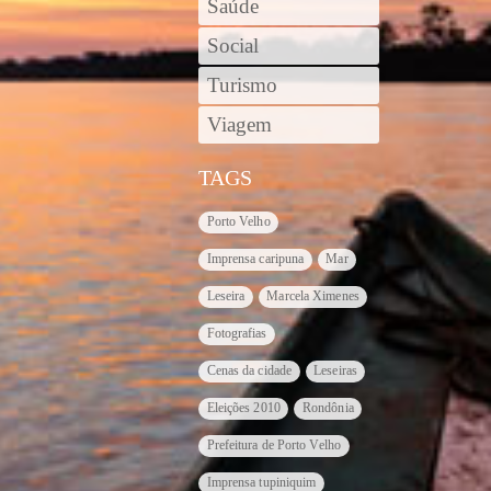
Saúde
Social
Turismo
Viagem
TAGS
Porto Velho
Imprensa caripuna
Mar
Leseira
Marcela Ximenes
Fotografias
Cenas da cidade
Leseiras
Eleições 2010
Rondônia
Prefeitura de Porto Velho
Imprensa tupiniquim