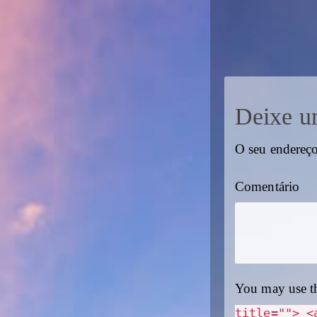
Deixe u
O seu endereço
Comentário
You may use t
title=""> <