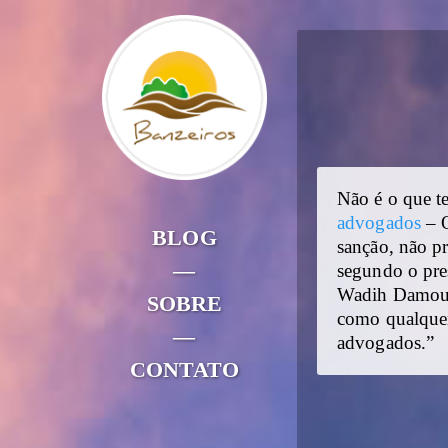
Não é o que t
advogados
– O
BLOG
sanção, não p
—
segundo o pre
Wadih Damous,
SOBRE
como qualquer 
—
advogados.”
CONTATO