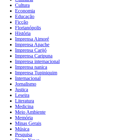
Cultura
Economia
Educação
Ficção
Florianópolis
História
Imprensa Aimoré
Imprensa Apache
Imprensa Carijó
Imprensa Caripuna
Imprensa internacional
Imprensa nanica
Imprensa Tupiniquim
Internacional
Jornalismo
Justiça
Leseira
Literatura
Medicina
Meio Ambiente
Memória
Minas Gerais
Música
Pesquisa