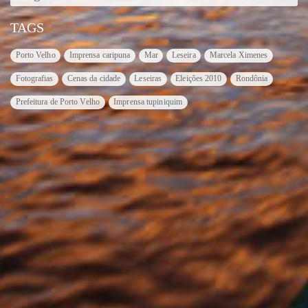
TAGS
Porto Velho
Imprensa caripuna
Mar
Leseira
Marcela Ximenes
Fotografias
Cenas da cidade
Leseiras
Eleições 2010
Rondônia
Prefeitura de Porto Velho
Imprensa tupiniquim