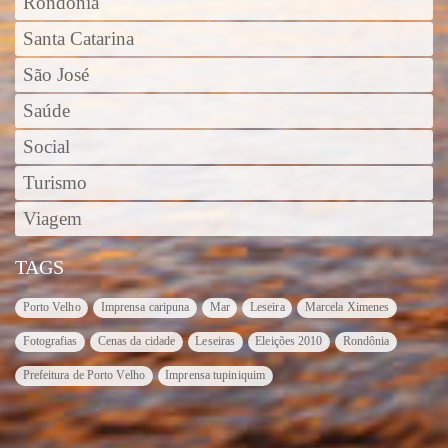
Rondônia
Santa Catarina
São José
Saúde
Social
Turismo
Viagem
TAGS
Porto Velho
Imprensa caripuna
Mar
Leseira
Marcela Ximenes
Fotografias
Cenas da cidade
Leseiras
Eleições 2010
Rondônia
Prefeitura de Porto Velho
Imprensa tupiniquim