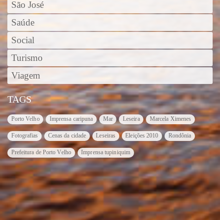
São José
Saúde
Social
Turismo
Viagem
TAGS
Porto Velho
Imprensa caripuna
Mar
Leseira
Marcela Ximenes
Fotografias
Cenas da cidade
Leseiras
Eleições 2010
Rondônia
Prefeitura de Porto Velho
Imprensa tupiniquim