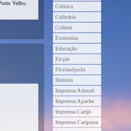
Porto Velho.
Crônica
Culinária
Cultura
Economia
Educação
Ficção
Florianópolis
História
Imprensa Aimoré
Imprensa Apache
Imprensa Carijó
Imprensa Caripuna