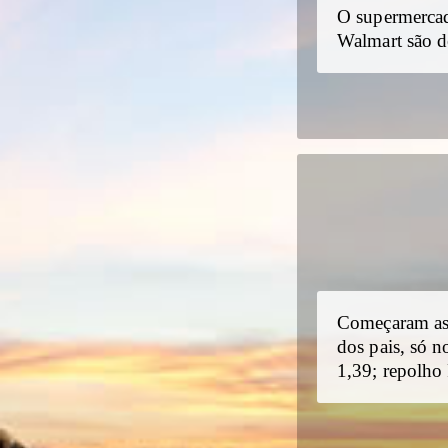
O supermercad
Walmart são d
Começaram as “
dos pais, só 
1,39; repolho