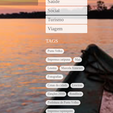
Saúde
Social
Turismo
Viagem
TAGS
Porto Velho
Imprensa caripuna
Mar
Leseira
Marcela Ximenes
Fotografias
Cenas da cidade
Leseiras
Eleições 2010
Rondônia
Prefeitura de Porto Velho
Imprensa tupiniquim