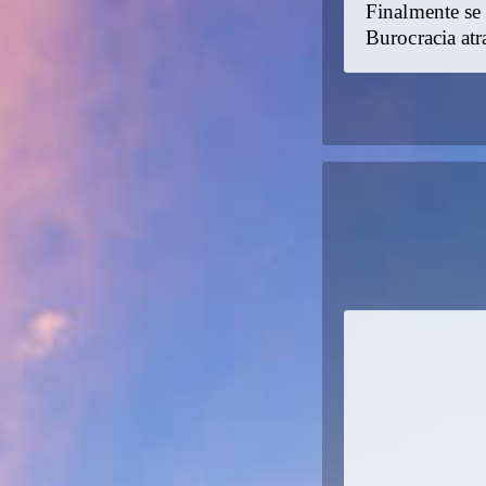
Finalmente se
Burocracia atr