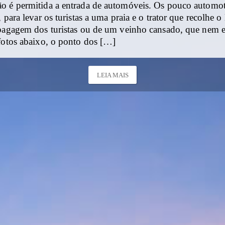
o é permitida a entrada de automóveis. Os pouco automo
 para levar os turistas a uma praia e o trator que recolhe o
 bagagem dos turistas ou de um veinho cansado, que nem e
 fotos abaixo, o ponto dos […]
LEIA MAIS