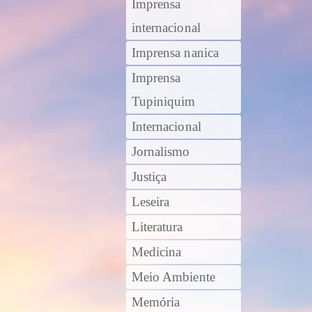
Imprensa
internacional
Imprensa nanica
Imprensa
Tupiniquim
Internacional
Jornalismo
Justiça
Leseira
Literatura
Medicina
Meio Ambiente
Memória