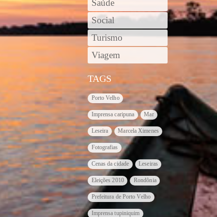
Saúde
Social
Turismo
Viagem
TAGS
Porto Velho
Imprensa caripuna
Mar
Leseira
Marcela Ximenes
Fotografias
Cenas da cidade
Leseiras
Eleições 2010
Rondônia
Prefeitura de Porto Velho
Imprensa tupiniquim