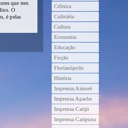
tores que tem
Crônica
 lixo. O
Culinária
u, é pelas
Cultura
Economia
Educação
Ficção
Florianópolis
História
Imprensa Aimoré
Imprensa Apache
Imprensa Carijó
Imprensa Caripuna