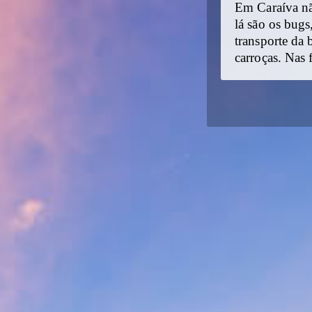
Em Caraíva nã
lá são os bugs,
transporte da
carroças. Nas