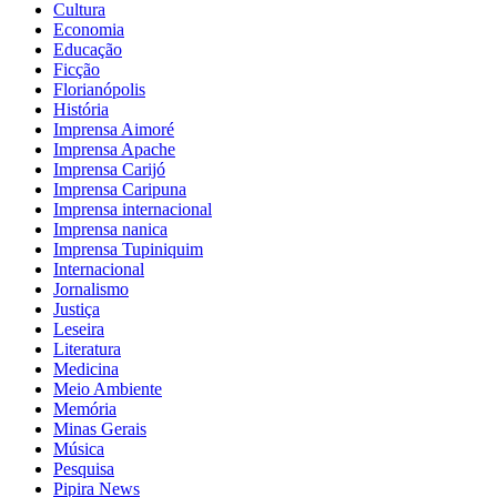
Cultura
Economia
Educação
Ficção
Florianópolis
História
Imprensa Aimoré
Imprensa Apache
Imprensa Carijó
Imprensa Caripuna
Imprensa internacional
Imprensa nanica
Imprensa Tupiniquim
Internacional
Jornalismo
Justiça
Leseira
Literatura
Medicina
Meio Ambiente
Memória
Minas Gerais
Música
Pesquisa
Pipira News