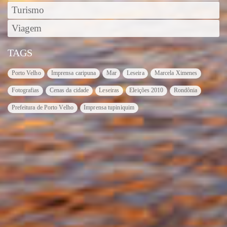
Turismo
Viagem
TAGS
Porto Velho
Imprensa caripuna
Mar
Leseira
Marcela Ximenes
Fotografias
Cenas da cidade
Leseiras
Eleições 2010
Rondônia
Prefeitura de Porto Velho
Imprensa tupiniquim