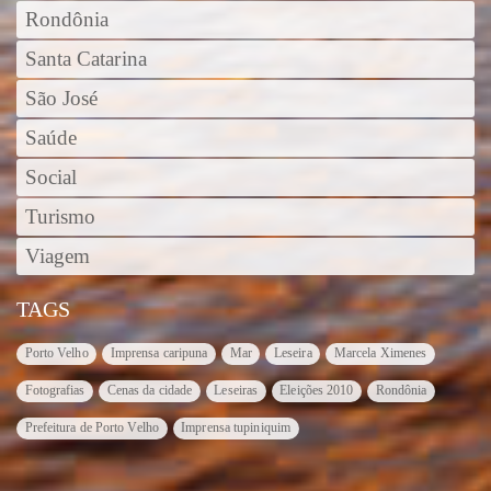
Rondônia
Santa Catarina
São José
Saúde
Social
Turismo
Viagem
TAGS
Porto Velho
Imprensa caripuna
Mar
Leseira
Marcela Ximenes
Fotografias
Cenas da cidade
Leseiras
Eleições 2010
Rondônia
Prefeitura de Porto Velho
Imprensa tupiniquim